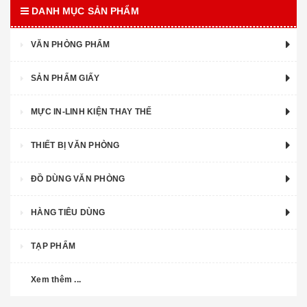
DANH MỤC SẢN PHẨM
VĂN PHÒNG PHẨM
SẢN PHẨM GIẤY
MỰC IN-LINH KIỆN THAY THẾ
THIẾT BỊ VĂN PHÒNG
ĐỒ DÙNG VĂN PHÒNG
HÀNG TIÊU DÙNG
TẠP PHẨM
Xem thêm ...