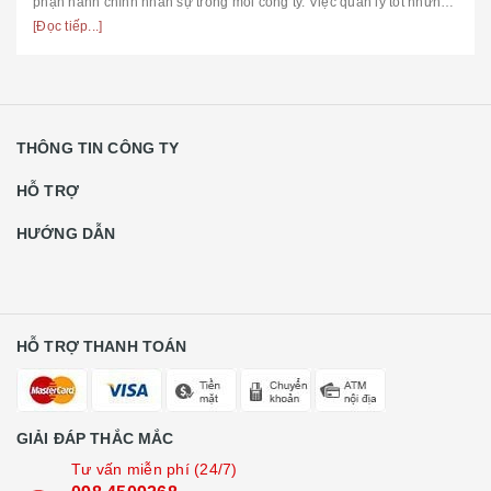
phận hành chính nhân sự trong mỗi công ty. Việc quản lý tốt những
vậ...
[Đọc tiếp...]
THÔNG TIN CÔNG TY
HỖ TRỢ
HƯỚNG DẪN
HỖ TRỢ THANH TOÁN
GIẢI ĐÁP THẮC MẮC
Tư vấn miễn phí (24/7)