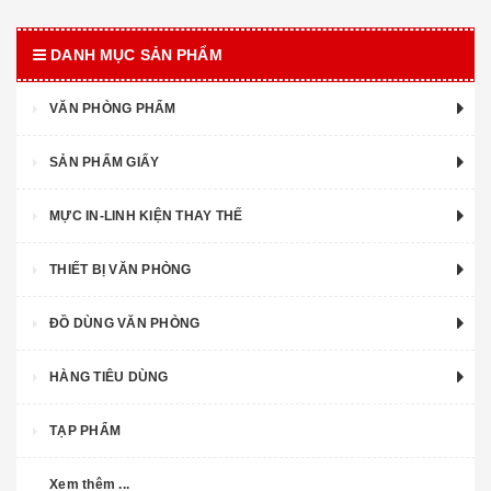
DANH MỤC SẢN PHẨM
VĂN PHÒNG PHẨM
SẢN PHẨM GIẤY
MỰC IN-LINH KIỆN THAY THẾ
THIẾT BỊ VĂN PHÒNG
ĐỒ DÙNG VĂN PHÒNG
HÀNG TIÊU DÙNG
TẠP PHẨM
Xem thêm ...