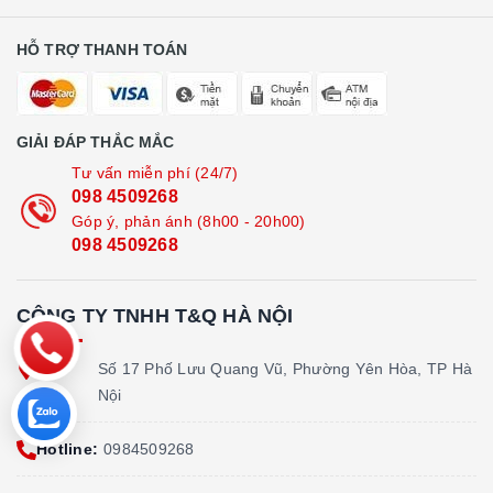
HỖ TRỢ THANH TOÁN
GIẢI ĐÁP THẮC MẮC
Tư vấn miễn phí (24/7)
098 4509268
Góp ý, phản ánh (8h00 - 20h00)
098 4509268
CÔNG TY TNHH T&Q HÀ NỘI
Địa
Số 17 Phố Lưu Quang Vũ, Phường Yên Hòa, TP Hà
chỉ:
Nội
Hotline:
0984509268