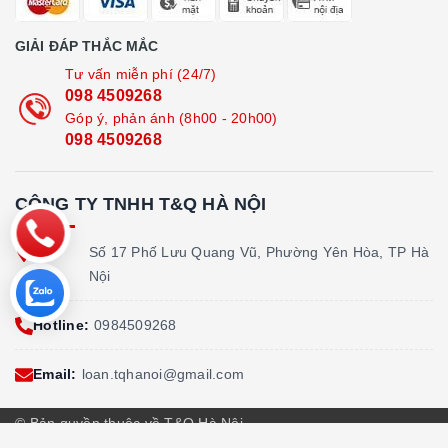
GIẢI ĐÁP THẮC MẮC
Tư vấn miễn phí (24/7)
098 4509268
Góp ý, phản ánh (8h00 - 20h00)
098 4509268
CÔNG TY TNHH T&Q HÀ NỘI
Địa
Số 17 Phố Lưu Quang Vũ, Phường Yên Hòa, TP Hà
chỉ:
Nội
Hotline:
0984509268
Email:
loan.tqhanoi@gmail.com
© Bản quyền thuộc về T&Q Hà Nội