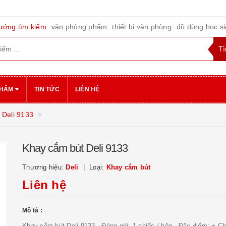
ướng tìm kiếm
văn phòng phẩm
thiết bị văn phòng
đồ dùng học s
PHẨM
TIN TỨC
LIÊN HỆ
 Deli 9133
Khay cắm bút Deli 9133
Thương hiệu:
Deli
Loại:
Khay cắm bút
Liên hệ
Mô tả :
Khay cắm bút Deli 9133 - Đóng gói: 1 chiếc / hộp - Đặc điểm: + Ch