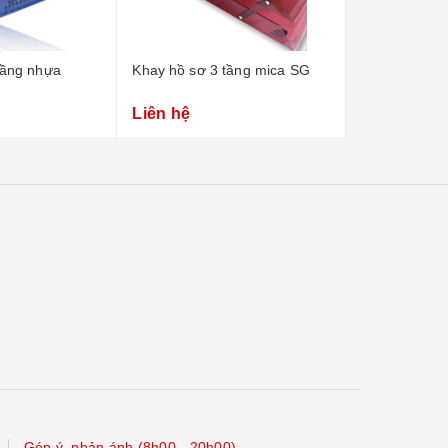
tầng nhựa
Khay hồ sơ 3 tầng mica SG
Khay cắm bút
Liên hệ
Liên hệ
Góp ý, phản ánh (8h00 - 20h00)