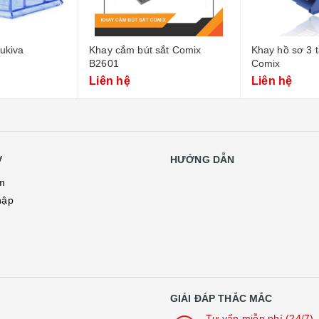
ukiva
Khay cắm bút sắt Comix
Khay hồ sơ 3 
B2601
Comix
Liên hệ
Liên hệ
Ợ
HƯỚNG DẪN
m
hập
ý
GIẢI ĐÁP THẮC MẮC
Tư vấn miễn phí (24/7)