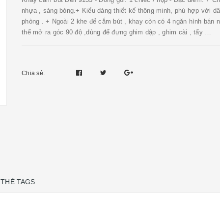
nhựa , sáng bóng. ​+ Kiểu dáng thiết kế thông minh, phù hợp với d
phòng . + Ngoài 2 khe để cắm bút , khay còn có 4 ngăn hình bán 
thể mở ra góc 90 độ ,dùng để đựng ghim dập , ghim cài , tẩy …
Chia sẻ:
THẺ TAGS