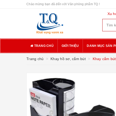
Chào mừng bạn đã đến với Văn phòng phẩm TQ !
Xu h
TRANG CHỦ
GIỚI THIỆU
DANH MỤC SẢN 
Trang chủ
Khay hồ sơ, cắm bút
Khay cắm bút