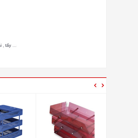
i , tẩy …