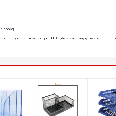
ăn phòng .
h bán nguyệt có thể mở ra góc 90 độ ,dùng để đựng ghim dập , ghim cà