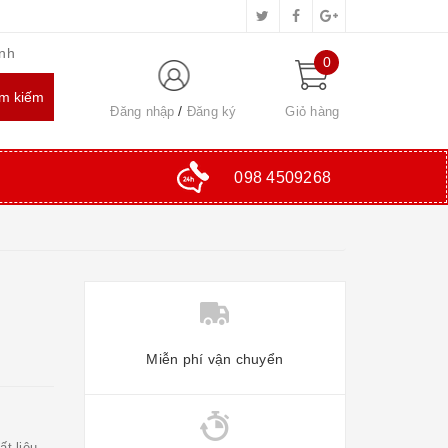
inh
0
Đăng nhập
Đăng ký
Giỏ hàng
098 4509268
Miễn phí vận chuyển
ất liệu