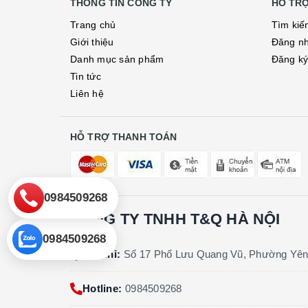
THÔNG TIN CÔNG TY
HỖ TR
Trang chủ
Tìm kiế
Giới thiệu
Đăng n
Danh mục sản phẩm
Đăng k
Tin tức
Liên hệ
HỖ TRỢ THANH TOÁN
0984509268
CÔNG TY TNHH T&Q HÀ NỘI
0984509268
Địa chỉ:
Số 17 Phố Lưu Quang Vũ, Phường Yên
Hotline:
0984509268