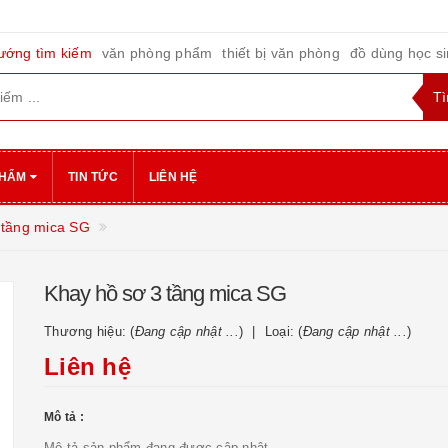
ướng tìm kiếm
văn phòng phẩm
thiết bị văn phòng
đồ dùng học s
PHẨM
TIN TỨC
LIÊN HỆ
 tầng mica SG
Khay hồ sơ 3 tầng mica SG
Thương hiệu: (
Đang cập nhật ...
)
Loại: (
Đang cập nhật ...
)
Liên hệ
Mô tả :
Mô tả sản phẩm đang được cập nhật