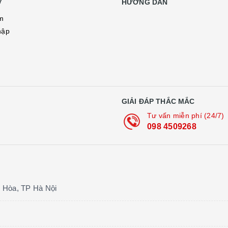
Ợ
HƯỚNG DẪN
m
hập
ý
GIẢI ĐÁP THẮC MẮC
Tư vấn miễn phí (24/7)
098 4509268
 Hòa, TP Hà Nội