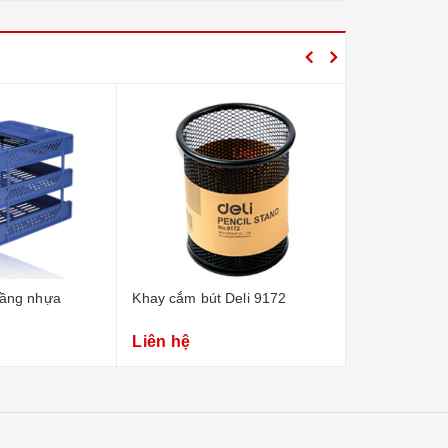
tầng nhựa
Khay cắm bút Deli 9172
Khay cắm bút
Liên hệ
Liên hệ