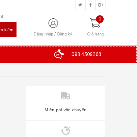
inh
0
Đăng nhập
Đăng ký
Giỏ hàng
098 4509268
Miễn phí vận chuyển