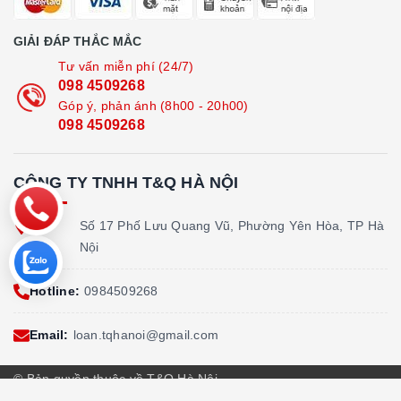
GIẢI ĐÁP THẮC MẮC
Tư vấn miễn phí (24/7)
098 4509268
Góp ý, phản ánh (8h00 - 20h00)
098 4509268
CÔNG TY TNHH T&Q HÀ NỘI
Địa
Số 17 Phố Lưu Quang Vũ, Phường Yên Hòa, TP Hà
chỉ:
Nội
Hotline:
0984509268
Email:
loan.tqhanoi@gmail.com
© Bản quyền thuộc về T&Q Hà Nội