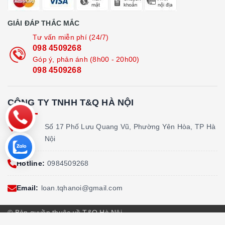
GIẢI ĐÁP THẮC MẮC
Tư vấn miễn phí (24/7)
098 4509268
Góp ý, phản ánh (8h00 - 20h00)
098 4509268
CÔNG TY TNHH T&Q HÀ NỘI
Địa
Số 17 Phố Lưu Quang Vũ, Phường Yên Hòa, TP Hà
chỉ:
Nội
Hotline:
0984509268
Email:
loan.tqhanoi@gmail.com
© Bản quyền thuộc về T&Q Hà Nội