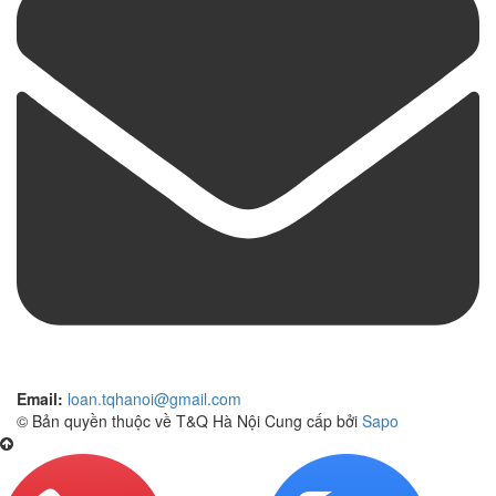
Email:
loan.tqhanoi@gmail.com
© Bản quyền thuộc về T&Q Hà Nội
Cung cấp bởi
Sapo