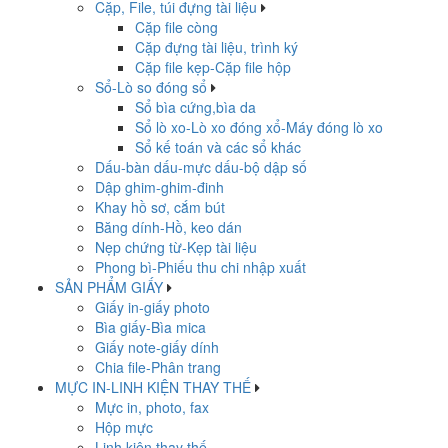
Cặp, File, túi đựng tài liệu
Cặp file còng
Cặp đựng tài liệu, trình ký
Cặp file kẹp-Cặp file hộp
Sổ-Lò so đóng sổ
Sổ bìa cứng,bìa da
Sổ lò xo-Lò xo đóng xổ-Máy đóng lò xo
Sổ kế toán và các sổ khác
Dấu-bàn dấu-mực dấu-bộ dập số
Dập ghim-ghim-đinh
Khay hồ sơ, cắm bút
Băng dính-Hồ, keo dán
Nẹp chứng từ-Kẹp tài liệu
Phong bì-Phiếu thu chi nhập xuất
SẢN PHẨM GIẤY
Giấy in-giấy photo
Bìa giấy-Bìa mica
Giấy note-giấy dính
Chia file-Phân trang
MỰC IN-LINH KIỆN THAY THẾ
Mực in, photo, fax
Hộp mực
Linh kiện thay thế