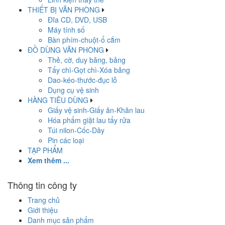
THIẾT BỊ VĂN PHÒNG
Đĩa CD, DVD, USB
Máy tính số
Bàn phím-chuột-ổ cắm
ĐỒ DÙNG VĂN PHÒNG
Thẻ, cờ, duy băng, bảng
Tẩy chì-Gọt chì-Xóa bảng
Dao-kéo-thước-đục lỗ
Dụng cụ vệ sinh
HÀNG TIÊU DÙNG
Giấy vệ sinh-Giấy ăn-Khăn lau
Hóa phẩm giặt lau tẩy rửa
Túi nilon-Cốc-Dây
Pin các loại
TẠP PHẨM
Xem thêm ...
Thông tin công ty
Trang chủ
Giới thiệu
Danh mục sản phẩm