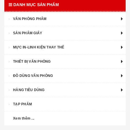
DANH MỤC SẢN PHẨM
VĂN PHÒNG PHẨM
SẢN PHẨM GIẤY
MỰC IN-LINH KIỆN THAY THẾ
THIẾT BỊ VĂN PHÒNG
ĐỒ DÙNG VĂN PHÒNG
HÀNG TIÊU DÙNG
TẠP PHẨM
Xem thêm ...