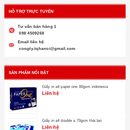
HỖ TRỢ TRỰC TUYẾN
Tư vấn bán hàng 1
098 4509268
Email liên hệ
congty.tqhanoi@gmail.com
SẢN PHẨM NỔI BẬT
Giấy in a4 paper one 80gsm indonesia
Liên hệ
Giấy in a4 double a 70gsm thái lan
Liên hệ