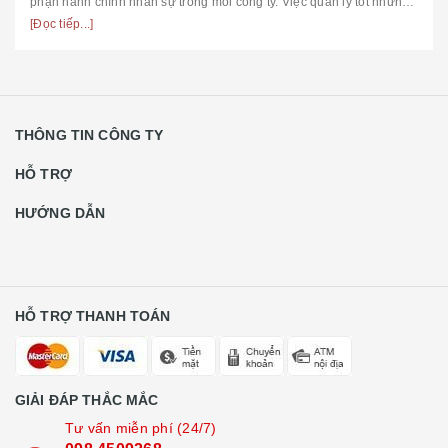
phận hành chính nhân sự trong mỗi công ty. Việc quản lý tốt những
vậ...
[Đọc tiếp...]
THÔNG TIN CÔNG TY
HỖ TRỢ
HƯỚNG DẪN
HỖ TRỢ THANH TOÁN
GIẢI ĐÁP THẮC MẮC
Tư vấn miễn phí (24/7)