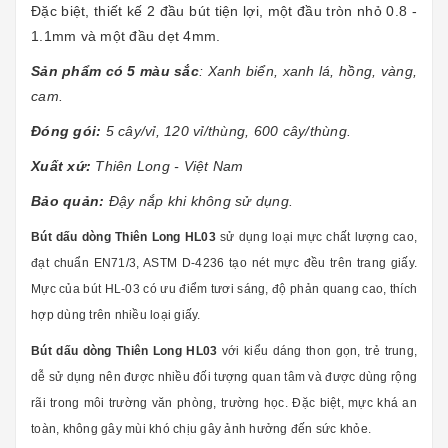
Đặc biệt, thiết kế 2 đầu bút tiện lợi, một đầu tròn nhỏ 0.8 -
1.1mm và một đầu dẹt 4mm.
Sản phẩm có 5 màu sắc
: Xanh biển, xanh lá, hồng, vàng,
cam.
Đóng gói:
5 cây/vỉ, 120 vỉ/thùng, 600 cây/thùng.
Xuất xứ:
Thiên Long - Việt Nam
Bảo quản:
Đậy nắp khi không sử dụng.
Bút
dấu dòng Thiên Long HL03
sử dụng loại mực chất lượng cao,
đạt chuẩn EN71/3, ASTM D-4236 tạo nét mực đều trên trang giấy.
Mực của bút HL-03 có ưu điểm tươi sáng, độ phản quang cao, thích
hợp dùng trên nhiều loại giấy.
Bút dấu dòng Thiên Long HL03
với kiểu dáng thon gọn, trẻ trung,
dễ sử dụng nên được nhiều đối tượng quan tâm và được dùng rộng
rãi trong môi trường văn phòng, trường học. Đặc biệt, mực khá an
toàn, không gây mùi khó chịu gây ảnh hưởng đến sức khỏe.