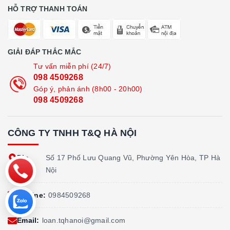
HỖ TRỢ THANH TOÁN
GIẢI ĐÁP THẮC MẮC
Tư vấn miễn phí (24/7)
098 4509268
Góp ý, phản ánh (8h00 - 20h00)
098 4509268
CÔNG TY TNHH T&Q HÀ NỘI
Địa
Số 17 Phố Lưu Quang Vũ, Phường Yên Hòa, TP Hà
chỉ:
Nội
Hotline:
0984509268
Email:
loan.tqhanoi@gmail.com