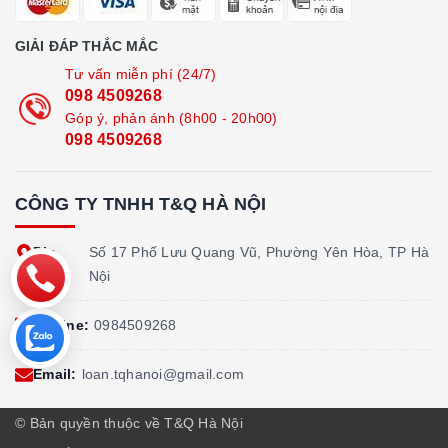
GIẢI ĐÁP THẮC MẮC
Tư vấn miễn phí (24/7)
098 4509268
Góp ý, phản ánh (8h00 - 20h00)
098 4509268
CÔNG TY TNHH T&Q HÀ NỘI
Địa
Số 17 Phố Lưu Quang Vũ, Phường Yên Hòa, TP Hà
chỉ:
Nội
Hotline:
0984509268
Email:
loan.tqhanoi@gmail.com
© Bản quyền thuộc về T&Q Hà Nội