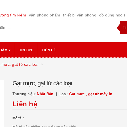
ướng tìm kiếm
văn phòng phẩm
thiết bị văn phòng
đồ dùng học s
PHẨM
TIN TỨC
LIÊN HỆ
 mực, gạt từ các loại
Gạt mực, gạt từ các loại
Thương hiệu:
Nhật Bản
Loại:
Gạt mực , gạt từ máy in
Liên hệ
Mô tả :
Mô tả sản phẩm đang được cập nhật