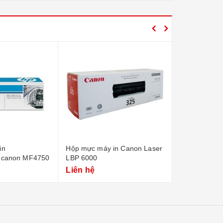
in
Hộp mực máy in Canon Laser
Hộp mực máy
 canon MF4750
LBP 6000
LBP 1210
Liên hệ
Liên hệ