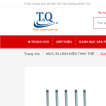
Chào mừng bạn đã đến với Văn phòng phẩm TQ !
Xu h
TRANG CHỦ
GIỚI THIỆU
DANH MỤC SẢN 
Trang chủ
MỰC IN-LINH KIỆN THAY THẾ
Gạt