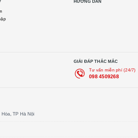
Ợ
HƯỚNG DẪN
m
hập
ý
GIẢI ĐÁP THẮC MẮC
Tư vấn miễn phí (24/7)
098 4509268
 Hòa, TP Hà Nội