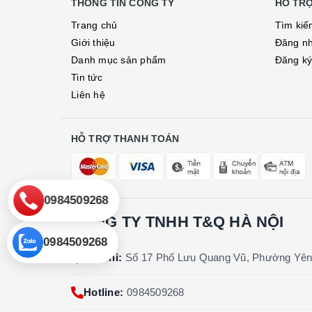
THÔNG TIN CÔNG TY
HỖ TR
Trang chủ
Tìm kiế
Giới thiệu
Đăng n
Danh mục sản phẩm
Đăng k
Tin tức
Liên hệ
HỖ TRỢ THANH TOÁN
0984509268
CÔNG TY TNHH T&Q HÀ NỘI
0984509268
Địa chỉ:
Số 17 Phố Lưu Quang Vũ, Phường Yên
Hotline:
0984509268