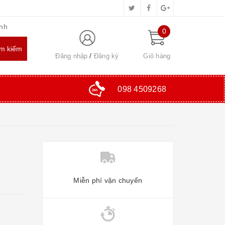
inh
0
Đăng nhập
Đăng ký
Giỏ hàng
098 4509268
Miễn phí vận chuyển