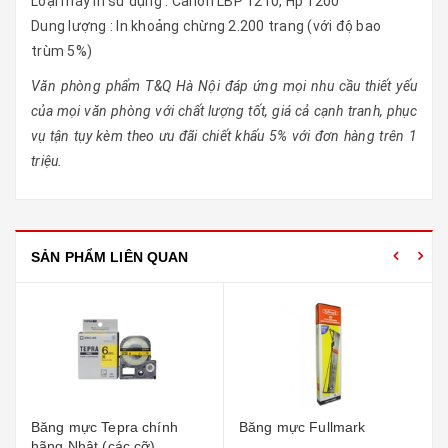
Loại máy in sử dụng : Canon LBP 1210, Hp 1200
Dung lượng : In khoảng chừng 2.200 trang (với độ bao
trùm 5%)
Văn phòng phẩm T&Q Hà Nội đáp ứng mọi nhu cầu thiết yếu
của mọi văn phòng với chất lượng tốt, giá cả cạnh tranh, phục
vụ tận tụy kèm theo ưu đãi chiết khấu 5% với đơn hàng trên 1
triệu.
SẢN PHẨM LIÊN QUAN
Băng mực Tepra chính
Băng mực Fullmark
hãng Nhật (các cỡ)