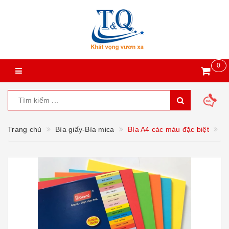
0
Trang chủ
Bìa giấy-Bìa mica
Bìa A4 các màu đặc biệt