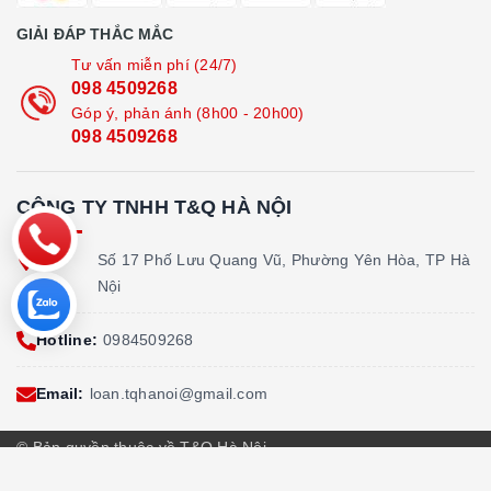
GIẢI ĐÁP THẮC MẮC
Tư vấn miễn phí (24/7)
098 4509268
Góp ý, phản ánh (8h00 - 20h00)
098 4509268
CÔNG TY TNHH T&Q HÀ NỘI
Địa
Số 17 Phố Lưu Quang Vũ, Phường Yên Hòa, TP Hà
chỉ:
Nội
Hotline:
0984509268
Email:
loan.tqhanoi@gmail.com
© Bản quyền thuộc về T&Q Hà Nội
Cung cấp bởi
Sapo