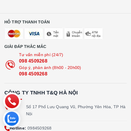
HỖ TRỢ THANH TOÁN
GIẢI ĐÁP THẮC MẮC
Tư vấn miễn phí (24/7)
098 4509268
Góp ý, phản ánh (8h00 - 20h00)
098 4509268
CÔNG TY TNHH T&Q HÀ NỘI
Địa
Số 17 Phố Lưu Quang Vũ, Phường Yên Hòa, TP Hà
chỉ:
Nội
Hotline:
0984509268