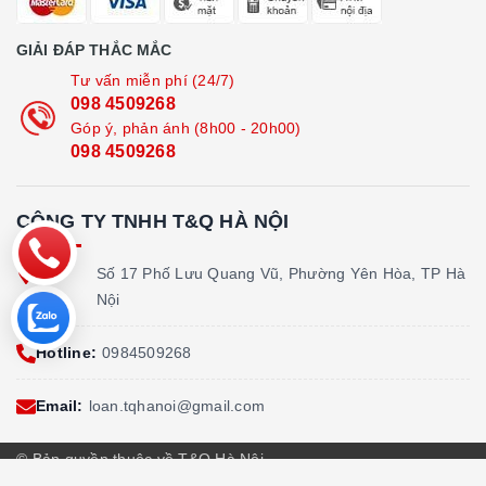
GIẢI ĐÁP THẮC MẮC
Tư vấn miễn phí (24/7)
098 4509268
Góp ý, phản ánh (8h00 - 20h00)
098 4509268
CÔNG TY TNHH T&Q HÀ NỘI
Địa
Số 17 Phố Lưu Quang Vũ, Phường Yên Hòa, TP Hà
chỉ:
Nội
Hotline:
0984509268
Email:
loan.tqhanoi@gmail.com
© Bản quyền thuộc về T&Q Hà Nội