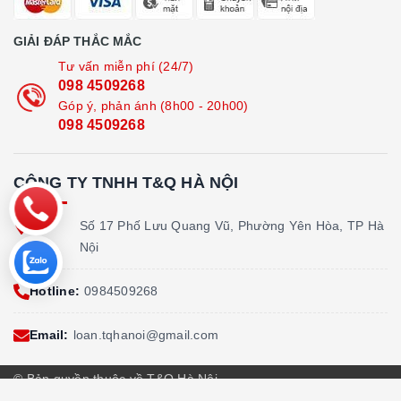
GIẢI ĐÁP THẮC MẮC
Tư vấn miễn phí (24/7)
098 4509268
Góp ý, phản ánh (8h00 - 20h00)
098 4509268
CÔNG TY TNHH T&Q HÀ NỘI
Địa
Số 17 Phố Lưu Quang Vũ, Phường Yên Hòa, TP Hà
chỉ:
Nội
Hotline:
0984509268
Email:
loan.tqhanoi@gmail.com
© Bản quyền thuộc về T&Q Hà Nội