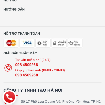
HỖ TRỢ
HƯỚNG DẪN
HỖ TRỢ THANH TOÁN
GIẢI ĐÁP THẮC MẮC
Tư vấn miễn phí (24/7)
098 4509268
Góp ý, phản ánh (8h00 - 20h00)
098 4509268
CÔNG TY TNHH T&Q HÀ NỘI
Địa
Số 17 Phố Lưu Quang Vũ, Phường Yên Hòa, TP Hà